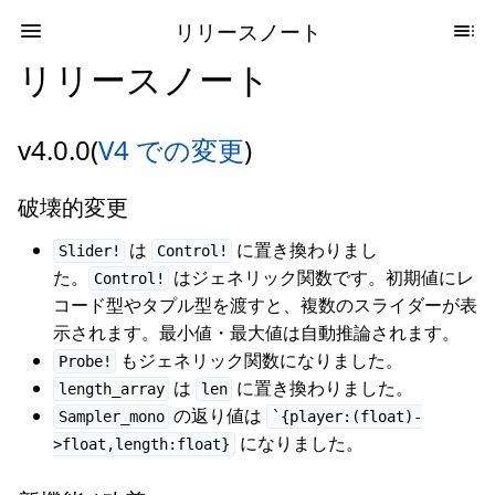
リリースノート
リリースノート
v4.0.0(
V4 での変更
)
破壊的変更
は
に置き換わりまし
Slider!
Control!
た。
はジェネリック関数です。初期値にレ
Control!
コード型やタプル型を渡すと、複数のスライダーが表
示されます。最小値・最大値は自動推論されます。
もジェネリック関数になりました。
Probe!
は
に置き換わりました。
length_array
len
の返り値は
Sampler_mono
`{player:(float)-
になりました。
>float,length:float}