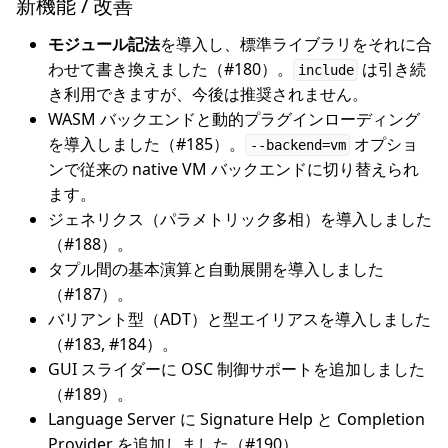
新機能 / 改善
モジュール記法
を導入し、標準ライブラリをそれに合
わせて書き換えました（#180）。
は引き続
include
き利用できますが、今後は推奨されません。
WASM バックエンドと動的プラグインローディング
を導入しました（#185）。
オプショ
--backend=vm
ンで従来の native VM バックエンドに切り替えられ
ます。
ジェネリクス（パラメトリック多相）を導入しました
（#188）。
タプル間の基本演算と自動展開を導入しました
（#187）。
バリアント型（ADT）と型エイリアスを導入しました
（#183, #184）。
GUI スライダーに OSC 制御サポートを追加しました
（#189）。
Language Server に Signature Help と Completion
Provider を追加しました（#190）。