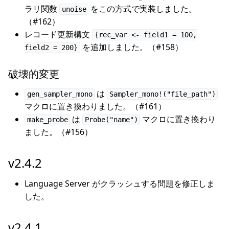
ラリ関数
をこの方式で実装しました。
unoise
（#162）
レコード更新構文
{rec_var <- field1 = 100,
を追加しました。（#158）
field2 = 200}
破壊的変更
は
gen_sampler_mono
Sampler_mono!("file_path")
マクロに置き換わりました。（#161）
は
マクロに置き換わり
make_probe
Probe("name")
ました。（#156）
v2.4.2
Language Server がクラッシュする問題を修正しま
した。
v2.4.1