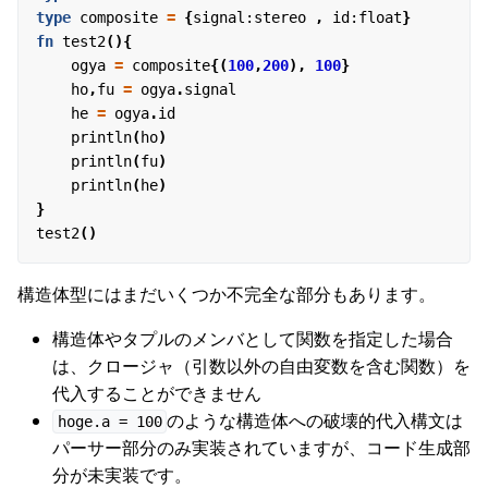
type
composite
=
{
signal
:
stereo
,
id
:
float
}
fn
test2
(){
ogya
=
composite
{(
100
,
200
),
100
}
ho
,
fu
=
ogya
.
signal
he
=
ogya
.
id
println
(
ho
)
println
(
fu
)
println
(
he
)
}
test2
()
構造体型にはまだいくつか不完全な部分もあります。
構造体やタプルのメンバとして関数を指定した場合
は、クロージャ（引数以外の自由変数を含む関数）を
代入することができません
のような構造体への破壊的代入構文は
hoge.a = 100
パーサー部分のみ実装されていますが、コード生成部
分が未実装です。