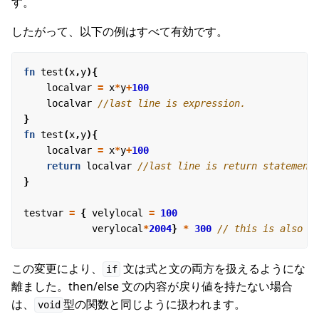
す。
したがって、以下の例はすべて有効です。
fn
test
(
x
,
y
){
localvar
=
x
*
y
+
100
localvar
}
fn
test
(
x
,
y
){
localvar
=
x
*
y
+
100
return
localvar
}
testvar
=
{
velylocal
=
100
verylocal
*
2004
}
*
300
この変更により、
文は式と文の両方を扱えるようにな
if
離ました。then/else 文の内容が戻り値を持たない場合
は、
型の関数と同じように扱われます。
void