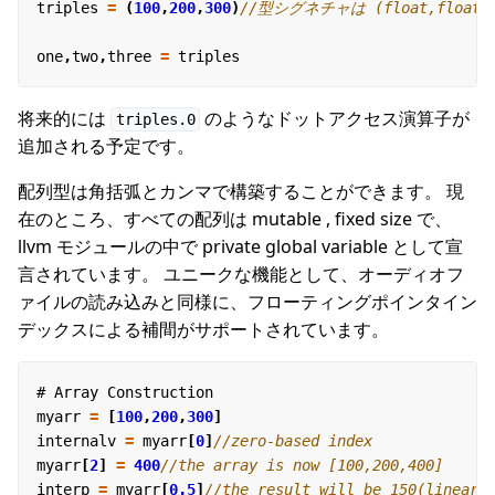
triples
=
(
100
,
200
,
300
)
one
,
two
,
three
=
triples
将来的には
のようなドットアクセス演算子が
triples.0
追加される予定です。
配列型は角括弧とカンマで構築することができます。 現
在のところ、すべての配列は mutable , fixed size で、
llvm モジュールの中で private global variable として宣
言されています。 ユニークな機能として、オーディオフ
ァイルの読み込みと同様に、フローティングポインタイン
デックスによる補間がサポートされています。
#
Array
Construction
myarr
=
[
100
,
200
,
300
]
internalv
=
myarr
[
0
]
myarr
[
2
]
=
400
interp
=
myarr
[
0.5
]