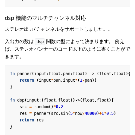
dsp 機能のマルチチャンネル対応
ステレオ出力/チャンネルをサポートしました。。
入出力の数は
関数の型によって決まります。 例え
dsp
ば、ステレオパンナーのコード以下のように書くことがで
きます。
fn
panner
(
input
:
float
,
pan
:
float
)
-> 
(
float
,
float
){
return
(
input
*
pan
,
input
*
(
1
-
pan
))
}
fn
dsp
(
input
:
(
float
,
float
))
->
(
float
,
float
){
src
=
random
()
*
0.2
res
=
panner
(
src
,
sin
(
5
*
now
/
48000
)
+
1
*
0.5
)
return
res
}